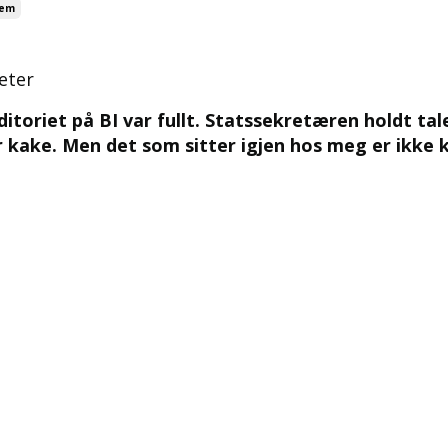
tem
eter
toriet på BI var fullt. Statssekretæren holdt tal
r kake.
Men det som sitter igjen hos meg er ikke 