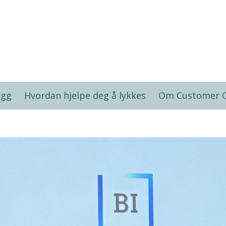
ogg
Hvordan hjelpe deg å lykkes
Om Customer 