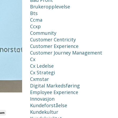
Bad Profit
Brukeropplevelse
Bts
Ccma
Ccxp
Community
Customer Centricity
Customer Experience
Customer Journey Management
Cx
Cx Ledelse
Cx Strategi
Cxmstar
Digital Markedsføring
Employee Experience
Innovasjon
Kundeforståelse
Kundekultur
ram