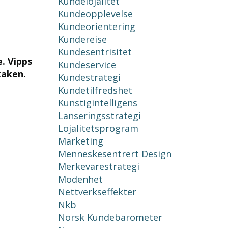
Kundelojalitet
Kundeopplevelse
Kundeorientering
Kundereise
Kundesentrisitet
e. Vipps
Kundeservice
kaken.
Kundestrategi
Kundetilfredshet
Kunstigintelligens
Lanseringsstrategi
Lojalitetsprogram
Marketing
Menneskesentrert Design
Merkevarestrategi
Modenhet
Nettverkseffekter
Nkb
Norsk Kundebarometer