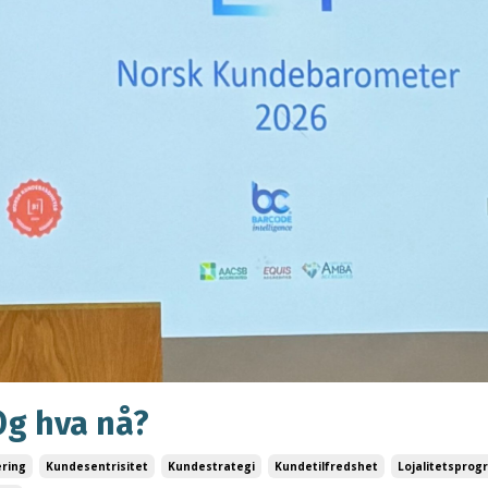
Og hva nå?
ring
Kundesentrisitet
Kundestrategi
Kundetilfredshet
Lojalitetsprog