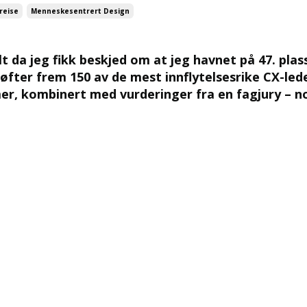
reise
Menneskesentrert Design
t da jeg fikk beskjed om at jeg havnet på 47. plas
 løfter frem 150 av de mest innflytelsesrike CX-led
mmer, kombinert med vurderinger fra en fagjury – 