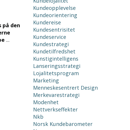
Kundelojalitet
Kundeopplevelse
Kundeorientering
Kundereise
s på den
Kundesentrisitet
erne
Kundeservice
noe
...
Kundestrategi
Kundetilfredshet
Kunstigintelligens
Lanseringsstrategi
Lojalitetsprogram
Marketing
Menneskesentrert Design
Merkevarestrategi
Modenhet
Nettverkseffekter
Nkb
Norsk Kundebarometer