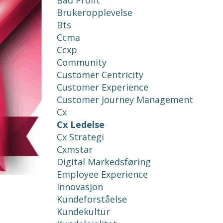
Bad Profit
Brukeropplevelse
Bts
Ccma
Ccxp
Community
Customer Centricity
Customer Experience
Customer Journey Management
Cx
Cx Ledelse
Cx Strategi
Cxmstar
Digital Markedsføring
Employee Experience
Innovasjon
Kundeforståelse
Kundekultur