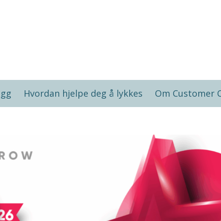
ogg
Hvordan hjelpe deg å lykkes
Om Customer 